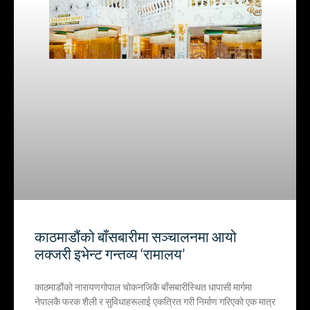
काठमाडौंको बाँसबारीमा सञ्चालनमा आयो
लक्जरी इभेन्ट गन्तव्य ‘रामालय’
काठमाडौंको नारायणगोपाल चोकनजिकै बाँसबारीस्थित धापासी मार्गमा
नेपालकै फरक शैली र सुविधाहरूलाई एकत्रित गरी निर्माण गरिएको एक मात्र