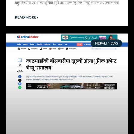
बहुउद्देश्यीय एवं अत्याधुनिक सुविधासम्पन्न ‘इभेन्ट भेन्यु’ रामालय सञ्चालनमा
READ MORE »
NEPALI NEWS