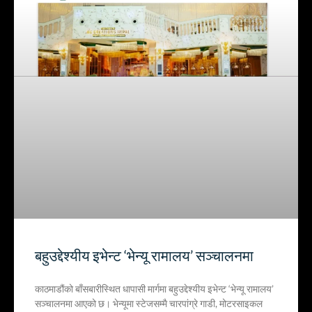
बहुउद्देश्यीय इभेन्ट ‘भेन्यू रामालय’ सञ्चालनमा
काठमाडौंको बाँसबारीस्थित धापासी मार्गमा बहुउद्देश्यीय इभेन्ट ‘भेन्यू रामालय’
सञ्चालनमा आएको छ। भेन्यूमा स्टेजसम्मै चारपांग्रे गाडी, मोटरसाइकल